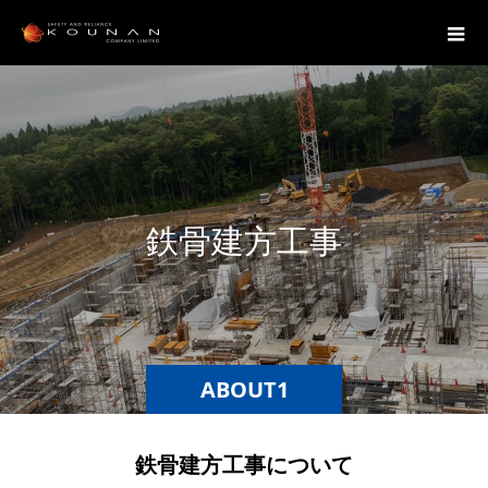
鉄
骨
建
方
工
事
ABOUT1
鉄骨建方工事について