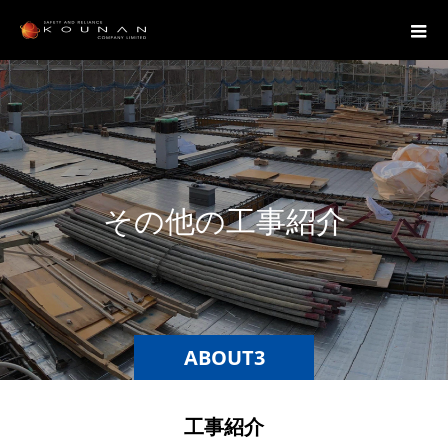
そ
の
他
の
工
事
紹
介
ABOUT3
工事紹介